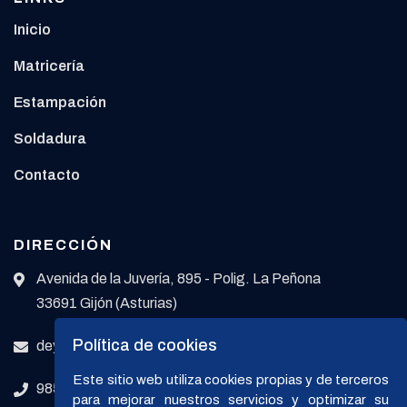
Inicio
Matricería
Estampación
Soldadura
Contacto
DIRECCIÓN
Avenida de la Juvería, 895 - Polig. La Peñona
33691 Gijón (Asturias)
Política de cookies
deyma@deyma.net
Este sitio web utiliza cookies propias y de terceros
985 30 71 91
para mejorar nuestros servicios y optimizar su